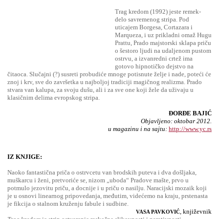
Trag kredom (1992) jeste remek-
delo savremenog stripa. Pod
uticajem Borgesa, Cortazara i
Marqueza, i uz prikladni omaž Hugu
Prattu, Prado majstorski sklapa priču
o šestoro ljudi na udaljenom pustom
ostrvu, a izvanredni crtež ima
gotovo hipnotičko dejstvo na
čitaoca. Slučajni (?) susreti probudiće mnoge potisnute želje i nade, poteći će
znoj i krv, sve do završetka u najboljoj tradiciji magičnog realizma. Prado
stvara van kalupa, za svoju dušu, ali i za sve one koji žele da uživaju u
klasičnim delima evropskog stripa.
ĐORĐE BAJIĆ
Objavljeno: oktobar 2012.
u magazinu i na sajtu:
http://www.yc.rs
IZ KNJIGE:
Naoko fantastična priča o ostrvcetu van brodskih puteva i dva došljaka,
muškarcu i ženi, pretvoriće se, nizom „uboda“ Pradove mašte, prvo u
potmulo jezovitu priču, a docnije i u priču o nasilju. Naracijski mozaik koji
je u osnovi linearnog pripovedanja, međutim, videćemo na kraju, prstenasta
je fikcija o stalnom kruženju fabule i sudbine.
, književnik
VASA PAVKOVIĆ