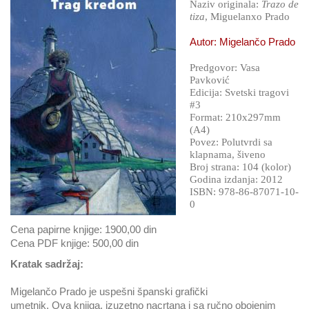
Naziv originala:
Trazo de
tiza
, Miguelanxo Prado
Autor: Migelančo Prado
Predgovor: Vasa
Pavković
Edicija: Svetski tragovi
#3
Format: 210x297mm
(A4)
Povez: Polutvrdi sa
klapnama, šiveno
Broj strana: 104 (kolor)
Godina izdanja: 2012
ISBN: 978-86-87071-10-
0
Cena papirne knjige: 1900,00 din
Cena PDF knjige: 500,00 din
Kratak sadržaj:
Migelančo Prado je uspešni španski grafički
umetnik. Ova knjiga, izuzetno nacrtana i sa ručno obojenim