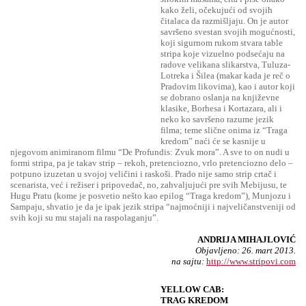
kako želi, očekujući od svojih
čitalaca da razmišljaju. On je autor
savršeno svestan svojih mogućnosti,
koji sigurnom rukom stvara table
stripa koje vizuelno podsećaju na
radove velikana slikarstva, Tuluza-
Lotreka i Šilea (makar kada je reč o
Pradovim likovima), kao i autor koji
se dobrano oslanja na književne
klasike, Borhesa i Kortazara, ali i
neko ko savršeno razume jezik
filma; teme slične onima iz “Traga
kredom” naći će se kasnije u
njegovom animiranom filmu “De Profundis: Zvuk mora”. A sve to on nudi u
formi stripa, pa je takav strip – rekoh, pretenciozno, vrlo pretenciozno delo –
potpuno izuzetan u svojoj veličini i raskoši. Prado nije samo strip crtač i
scenarista, već i režiser i pripovedač, no, zahvaljujući pre svih Mebijusu, te
Hugu Pratu (kome je posvetio nešto kao epilog “Traga kredom”), Munjozu i
Sampaju, shvatio je da je ipak jezik stripa “najmoćniji i najveličanstveniji od
svih koji su mu stajali na raspolaganju”.
ANDRIJA MIHAJLOVIĆ
Objavljeno: 26. mart 2013.
na sajtu:
http://www.stripovi.com
YELLOW CAB:
TRAG KREDOM