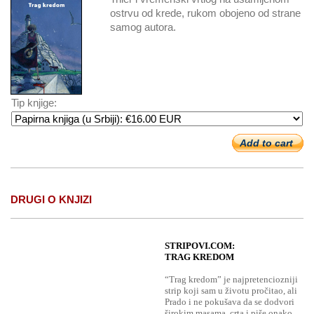
ostrvu od krede, rukom obojeno od strane
samog autora.
Tip knjige:
Add to cart
DRUGI O KNJIZI
STRIPOVI.COM:
TRAG KREDOM
“Trag kredom” je najpretenciozniji
strip koji sam u životu pročitao, ali
Prado i ne pokušava da se dodvori
širokim masama, crta i piše onako