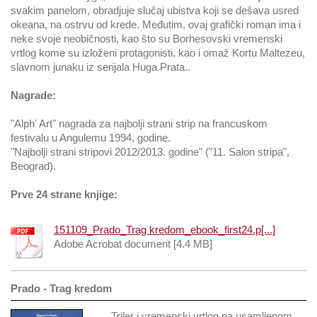
svakim panelom, obradjuje slučaj ubistva koji se dešava usred
okeana, na ostrvu od krede. Međutim, ovaj grafički roman ima i
neke svoje neobičnosti, kao što su Borhesovski vremenski
vrtlog kome su izloženi protagonisti, kao i omaž Kortu Maltezeu,
slavnom junaku iz serijala Huga Prata..
Nagrade:
"Alph' Art" nagrada za najbolji strani strip na francuskom
festivalu u Angulemu 1994, godine.
"Najbolji strani stripovi 2012/2013. godine" ("11. Salon stripa",
Beograd).
Prve 24 strane knjige:
151109_Prado_Trag kredom_ebook_first24.p[...]
Adobe Acrobat document [4.4 MB]
Prado - Trag kredom
Triler i vremenski vrtlog na usamljenom